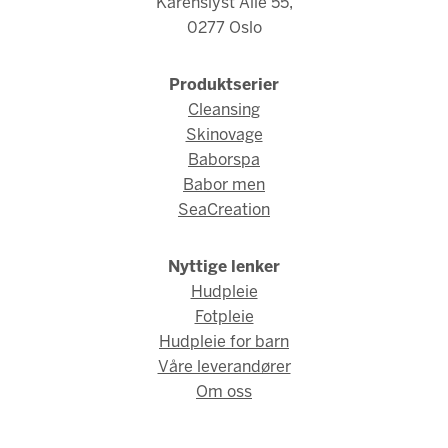
Karenslyst Allé 55,
0277 Oslo
Produktserier
Cleansing
Skinovage
Baborspa
Babor men
SeaCreation
Nyttige lenker
Hudpleie
Fotpleie
Hudpleie for barn
Våre leverandører
Om oss