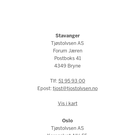
Stavanger
Tjøstolvsen AS
Forum Jæren
Postboks 41
4349 Bryne
Tlf:
51 95 93 00
Epost:
tjost@tjostolvsen.no
Vis i kart
Oslo
Tjøstolvsen AS