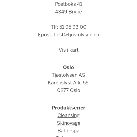
Postboks 41
4349 Bryne
Tlf:
51 95 93 00
Epost:
tjost@tjostolvsen.no
Vis i kart
Oslo
Tjøstolvsen AS
Karenslyst Allé 55,
0277 Oslo
Produktserier
Cleansing
Skinovage
Baborspa