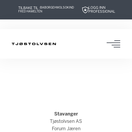
LOGG INN
TILBAKE TIL :
BABOR
GEHWOL
SOKIND
PROFESSIONAL
FRED HAMELTEN
Hopp
Hopp
Hopp
Hopp
til
til
til
til
innhold
navigasjon
innhold
navigasjon
Toggl
navig
Stavanger
Tjøstolvsen AS
Forum Jæren