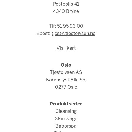
Postboks 41
4349 Bryne
Tlf:
51 95 93 00
Epost:
tjost@tjostolvsen.no
Vis i kart
Oslo
Tjøstolvsen AS
Karenslyst Allé 55,
0277 Oslo
Produktserier
Cleansing
Skinovage
Baborspa