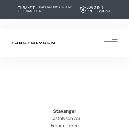
LOGG INN
TILBAKE TIL :
BABOR
GEHWOL
SOKIND
PROFESSIONAL
FRED HAMELTEN
Hopp
Hopp
Hopp
Hopp
til
til
til
til
innhold
navigasjon
innhold
navigasjon
Toggl
navig
Stavanger
Tjøstolvsen AS
Forum Jæren